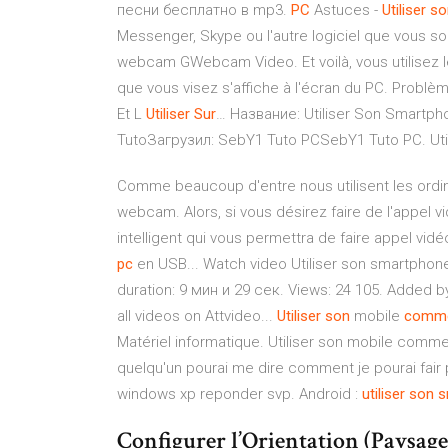
песни бесплатно в mp3.
PC
Astuces -
Utiliser
so
Messenger, Skype ou l'autre logiciel que vous sou
webcam GWebcam Video. Et voilà, vous utilisez
que vous visez s'affiche à l'écran du PC. Problèm
Et L
Utiliser
Sur
… Название: Utiliser Son Smartp
TutoЗагрузил: SebY1 Tuto PCSebY1 Tuto PC. U
Comme beaucoup d'entre nous utilisent les ordin
webcam. Alors, si vous désirez faire de l'appel
intelligent qui vous permettra de faire appel vid
pc
en USB... Watch video Utiliser son smartpho
duration: 9 мин и 29 сек. Views: 24 105. Added b
all videos on Attvideo...
Utiliser
son
mobile
comm
Matériel informatique. Utiliser son mobile comme 
quelqu'un pourai me dire comment je pourai fa
windows xp reponder svp. Android :
utiliser
son
s
Configurer l’Orientation (Paysage