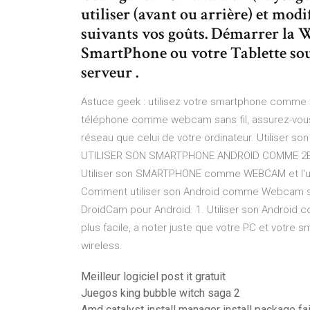
utiliser (avant ou arrière) et mod
suivants vos goûts. Démarrer la 
SmartPhone ou votre Tablette so
serveur .
Astuce geek : utilisez votre smartphone comme w
téléphone comme webcam sans fil, assurez-vous
réseau que celui de votre ordinateur. Utiliser
UTILISER SON SMARTPHONE ANDROID COMME 2E EC
Utiliser son SMARTPHONE comme WEBCAM et l'utili
Comment utiliser son Android comme Webcam su
DroidCam pour Android. 1. Utiliser son Android 
plus facile, a noter juste que votre PC et votr
wireless.
Meilleur logiciel post it gratuit
Juegos king bubble witch saga 2
Amd catalyst install manager install package f