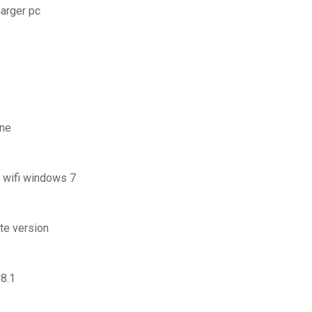
harger pc
one
n wifi windows 7
te version
8.1