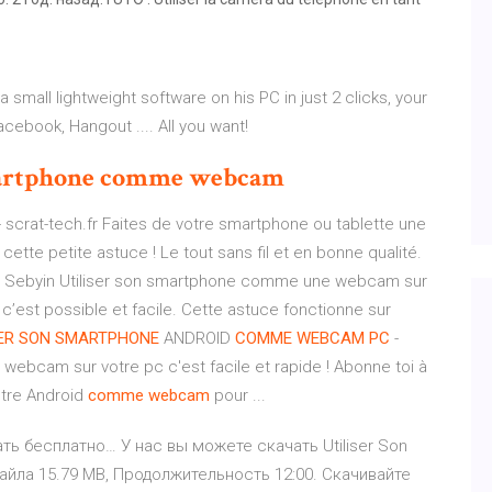
small lightweight software on his PC in just 2 clicks, your
book, Hangout .... All you want!
rtphone
comme
webcam
 scrat-tech.fr Faites de votre smartphone ou tablette une
te petite astuce ! Le tout sans fil et en bonne qualité.
 Sebyin Utiliser son smartphone comme une webcam sur
 c’est possible et facile. Cette astuce fonctionne sur
ER
SON SMARTPHONE
ANDROID
COMME
WEBCAM
PC
-
 webcam sur votre pc c'est facile et rapide ! Abonne toi à
tre Android
comme
webcam
pour ...
ть бесплатно… У нас вы можете скачать Utiliser Son
ла 15.79 MB, Продолжительность 12:00. Скачивайте