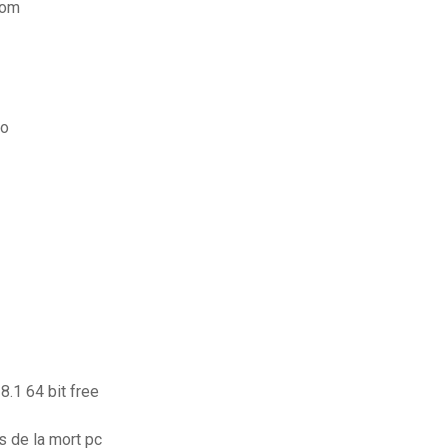
com
ro
8.1 64 bit free
es de la mort pc