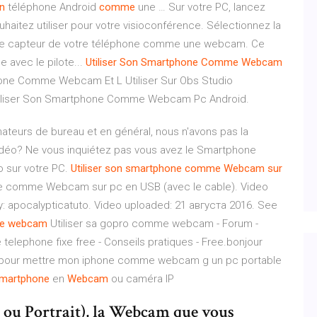
n
téléphone Android
comme
une … Sur votre PC, lancez
haitez utiliser pour votre visioconférence. Sélectionnez la
 le capteur de votre téléphone comme une webcam. Ce
e avec le pilote...
Utiliser
Son
Smartphone
Comme
Webcam
hone Comme Webcam Et L Utiliser Sur Obs Studio
tiliser Son Smartphone Comme Webcam Pc Android.
ateurs de bureau et en général, nous n'avons pas la
 vidéo? Ne vous inquiétez pas vous avez le Smartphone
éo sur votre PC.
Utiliser
son
smartphone
comme
Webcam
sur
ne comme Webcam sur pc en USB (avec le cable). Video
y: apocalypticatuto. Video uploaded: 21 августа 2016. See
e
webcam
Utiliser sa gopro comme webcam - Forum -
telephone fixe free - Conseils pratiques - Free.bonjour
ir pour mettre mon iphone comme webcam g un pc portable
martphone
en
Webcam
ou caméra IP
 ou Portrait), la Webcam que vous