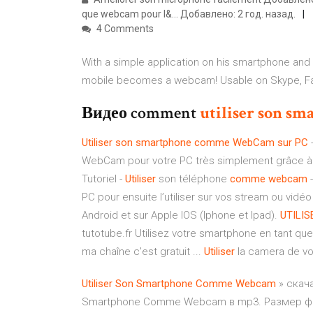
que webcam pour l&... Добавлено: 2 год. назад.
4 Comments
With a simple application on his smartphone and a 
mobile becomes a webcam! Usable on Skype, Face
Видео comment
utiliser
son
sma
Utiliser son smartphone comme WebCam sur PC
-
WebCam pour votre PC très simplement grâce à cet
Tutoriel -
Utiliser
son téléphone
comme
webcam
-
PC pour ensuite l’utiliser sur vos stream ou vidéo
Android et sur Apple IOS (Iphone et Ipad).
UTILIS
tutotube.fr Utilisez votre smartphone en tant que
ma chaîne c'est gratuit ...
Utiliser
la camera de vo
Utiliser
Son
Smartphone
Comme
Webcam
» скача
Smartphone Comme Webcam в mp3. Размер фай