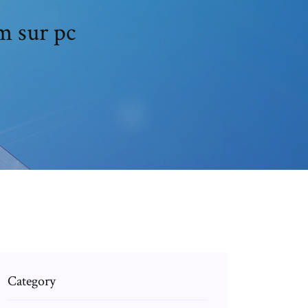
m sur pc
Category