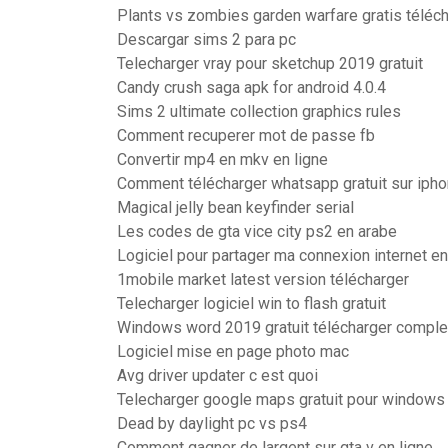
Plants vs zombies garden warfare gratis téléc
Descargar sims 2 para pc
Telecharger vray pour sketchup 2019 gratuit
Candy crush saga apk for android 4.0.4
Sims 2 ultimate collection graphics rules
Comment recuperer mot de passe fb
Convertir mp4 en mkv en ligne
Comment télécharger whatsapp gratuit sur iph
Magical jelly bean keyfinder serial
Les codes de gta vice city ps2 en arabe
Logiciel pour partager ma connexion internet e
1mobile market latest version télécharger
Telecharger logiciel win to flash gratuit
Windows word 2019 gratuit télécharger comple
Logiciel mise en page photo mac
Avg driver updater c est quoi
Telecharger google maps gratuit pour windows 
Dead by daylight pc vs ps4
Comment gagner de largent sur gta v en ligne