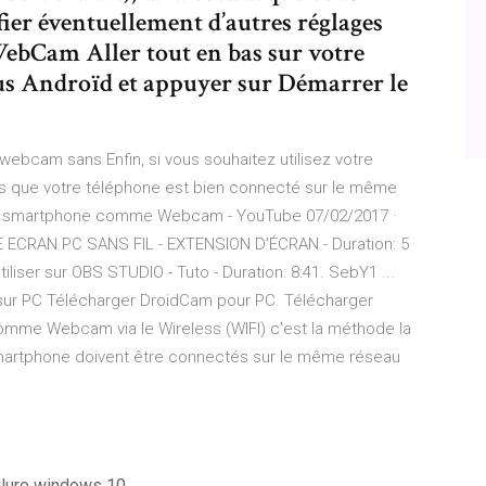
ifier éventuellement d’autres réglages
WebCam Aller tout en bas sur votre
us Androïd et appuyer sur Démarrer le
ebcam sans Enfin, si vous souhaitez utilisez votre
 que votre téléphone est bien connecté sur le même
 son smartphone comme Webcam - YouTube 07/02/2017 ·
RAN PC SANS FIL - EXTENSION D’ÉCRAN - Duration: 5
ser sur OBS STUDIO - Tuto - Duration: 8:41. SebY1 ...
r PC Télécharger DroidCam pour PC. Télécharger
comme Webcam via le Wireless (WIFI) c’est la méthode la
e smartphone doivent être connectés sur le même réseau
ailure windows 10