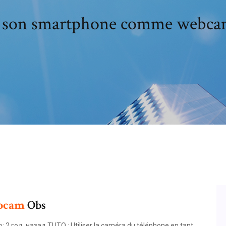
r son smartphone comme webca
bcam
Obs
 год. назад.TUTO : Utiliser la caméra du téléphone en tant